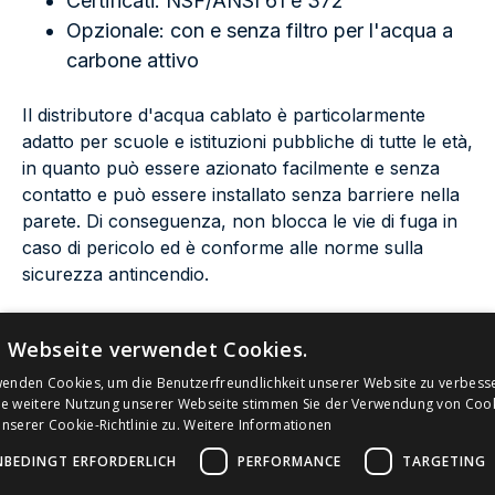
Certificati: NSF/ANSI 61 e 372
Opzionale: con e senza filtro per l'acqua a
carbone attivo
Il distributore d'acqua cablato è particolarmente
adatto per scuole e istituzioni pubbliche di tutte le età,
in quanto può essere azionato facilmente e senza
contatto e può essere installato senza barriere nella
parete. Di conseguenza, non blocca le vie di fuga in
caso di pericolo ed è conforme alle norme sulla
sicurezza antincendio.
Cercate una migliore alternativa per esterni Made in
e Webseite verwendet Cookies.
Bach
Germany? La fontana pubblica
di myBach
wenden Cookies, um die Benutzerfreundlichkeit unserer Website zu verbess
convince grazie al certificato di sicurezza idrica
ie weitere Nutzung unserer Webseite stimmen Sie der Verwendung von Coo
“DVGW” più prestigioso della Germania, al
serer Cookie-Richtlinie zu.
Weitere Informationen
monitoraggio igienico in tempo reale e ai bassi costi di
NBEDINGT ERFORDERLICH
PERFORMANCE
TARGETING
acquisto: scoprite subito la fontana per acqua
potabile Bach.