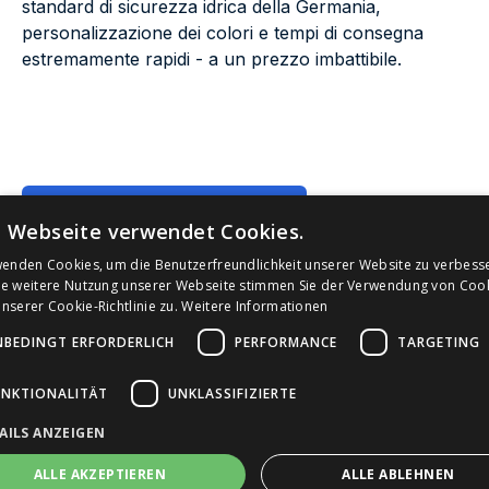
standard di sicurezza idrica della Germania,
personalizzazione dei colori e tempi di consegna
estremamente rapidi - a un prezzo imbattibile.
Richiedete un preventivo
e Webseite verwendet Cookies.
wenden Cookies, um die Benutzerfreundlichkeit unserer Website zu verbess
ie weitere Nutzung unserer Webseite stimmen Sie der Verwendung von Coo
serer Cookie-Richtlinie zu.
Weitere Informationen
NBEDINGT ERFORDERLICH
PERFORMANCE
TARGETING
Varianti
UNKTIONALITÄT
UNKLASSIFIZIERTE
AILS ANZEIGEN
ALLE AKZEPTIEREN
ALLE ABLEHNEN