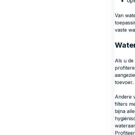
ope
Van wate
toepassi
vaste wa
Water
Als u de
profiter
aangezie
toevoer.
Andere v
filters 
bijna al
hygiënis
wateraan
Profitee