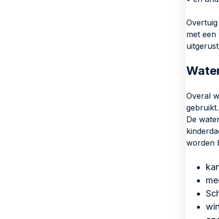
Overtuig
met een 
uitgerust
Water
Overal w
gebruikt
De water
kinderda
worden b
ka
med
Sch
win