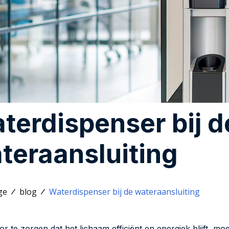
terdispenser bij d
teraansluiting
ge
blog
Waterdispenser bij de wateraansluiting
r te zorgen dat het lichaam efficiënt en energiek blijft, mo