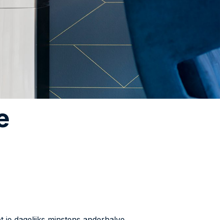
e
et je dagelijks minstens anderhalve