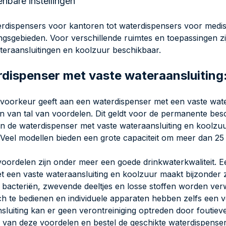
nbare instellingen
rdispensers voor kantoren tot waterdispensers voor medisch
ngsgebieden. Voor verschillende ruimtes en toepassingen z
teraansluitingen en koolzuur beschikbaar.
dispenser met vaste wateraansluiting
 voorkeur geeft aan een waterdispenser met een vaste wate
en van tal van voordelen. Dit geldt voor de permanente bes
n de waterdispenser met vaste wateraansluiting en koolz
 Veel modellen bieden een grote capaciteit om meer dan 25
oordelen zijn onder meer een goede drinkwaterkwaliteit. E
met een vaste wateraansluiting en koolzuur maakt bijzonder 
le bacteriën, zwevende deeltjes en losse stoffen worden ver
ch te bedienen en individuele apparaten hebben zelfs een 
sluiting kan er geen verontreiniging optreden door foutiev
r van deze voordelen en bestel de geschikte waterdispenser