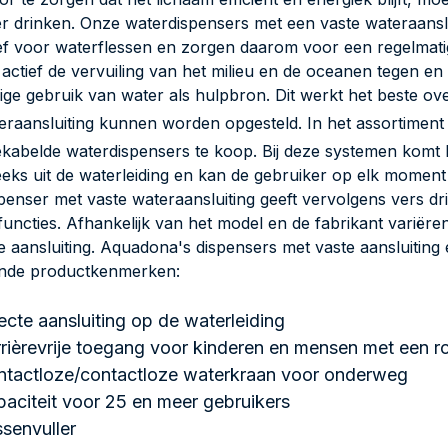
ter drinken. Onze waterdispensers met een vaste wateraans
ief voor waterflessen en zorgen daarom voor een regelma
actief de vervuiling van het milieu en de oceanen tegen en
ige gebruik van water als hulpbron. Dit werkt het beste o
eraansluiting kunnen worden opgesteld. In het assortimen
ekabelde waterdispensers te koop. Bij deze systemen komt h
eeks uit de waterleiding en kan de gebruiker op elk moment
penser met vaste wateraansluiting geeft vervolgens vers dr
functies. Afhankelijk van het model en de fabrikant variëre
e aansluiting. Aquadona's dispensers met vaste aansluitin
ende productkenmerken:
ecte aansluiting op de waterleiding
rièrevrije toegang voor kinderen en mensen met een ro
ntactloze/contactloze waterkraan voor onderweg
aciteit voor 25 en meer gebruikers
ssenvuller