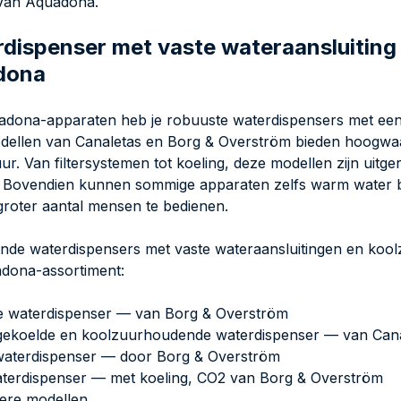
 van Aquadona.
dispenser met vaste wateraansluiting
dona
dona-apparaten heb je robuuste waterdispensers met een 
dellen van Canaletas en Borg & Overström bieden hoogwa
ur. Van filtersystemen tot koeling, deze modellen zijn uitge
 Bovendien kunnen sommige apparaten zelfs warm water be
roter aantal mensen te bedienen.
nde waterdispensers met vaste wateraansluitingen en koolz
dona-assortiment:
e waterdispenser — van Borg & Overström
gekoelde en koolzuurhoudende waterdispenser — van Can
waterdispenser — door Borg & Overström
aterdispenser — met koeling, CO2 van Borg & Overström
ere modellen