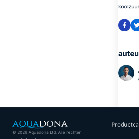
koolzuur
auteu
Productca
©
2026
Aquadona Ltd. Alle rechten