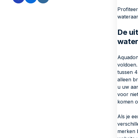
Profitee
wateraan
De ui
water
Aquadona
voldoen.
tussen 4
alleen b
u uw aan
voor nie
komen ov
Als je e
verschil
merken b