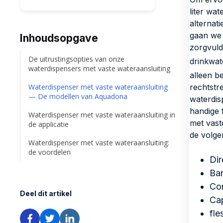
liter wa
alternat
gaan we 
Inhoudsopgave
zorgvuld
De uitrustingsopties van onze
drinkwat
waterdispensers met vaste wateraansluiting
alleen b
Waterdispenser met vaste wateraansluiting
rechtstr
— De modellen van Aquadona
waterdis
handige 
Waterdispenser met vaste wateraansluiting in
met vast
de applicatie
de volg
Waterdispenser met vaste wateraansluiting:
de voordelen
Dir
Bar
Co
Deel dit artikel
Cap
fle