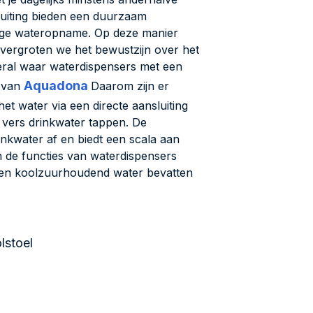
luiting bieden een duurzaam
tige wateropname. Op deze manier
 vergroten we het bewustzijn over het
veral waar waterdispensers met een
Aquadona
t van
Daarom zijn er
et water via een directe aansluiting
 vers drinkwater tappen. De
inkwater af en biedt een scala aan
n de functies van waterdispensers
g en koolzuurhoudend water bevatten
lstoel