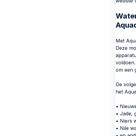
website
Water
Aqua
Met Aqua
Deze mo
apparatu
voldoen.
om een g
De volge
het Aqua
• Nieuw
• Jade, 
• Niers 
• Nile w
• en and