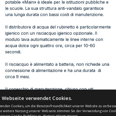
potabile «Main» è ideale per le istituzioni pubbliche e
le scuole. La sua struttura anti-vandalo garantisce
una lunga durata con bassi costi di manutenzione.
Il distributore di acqua del rubinetto è particolarmente
igienico con un risciacquo igienico opzionale. Il
modulo lava automaticamente le linee interne con
acqua dolce ogni quattro ore, circa per 10-60
secondi.
Il risciacquo è alimentato a batteria, non richiede una
connessione di alimentazione e ha una durata di
circa 9 mesi.
Il coperchio di manutenzione, chiuso con viti
antifurto, si trova sul lato della colonna. Ciò consente
e Webseite verwendet Cookies.
di mantenere, pulire e regolare il getto d'acqua del
wenden Cookies, um die Benutzerfreundlichkeit unserer Website zu verbess
rubinetto. Sotto la vasca senza barriere è presente
ie weitere Nutzung unserer Webseite stimmen Sie der Verwendung von Coo
una copertura per la manutenzione e la regolazione
serer Cookie-Richtlinie zu.
Weitere Informationen