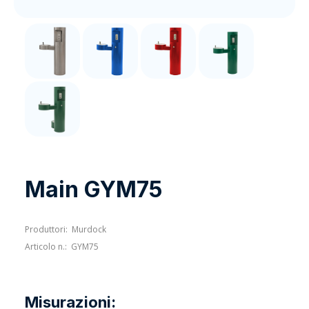
Main GYM75
Produttori:
Murdock
Articolo n.:
GYM75
Misurazioni: