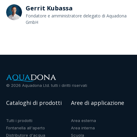
Gerrit Kubassa
Fondatore e amministratore delegato di Aquadona
GmbH
©
2026
Aquadona Ltd. tutti i diritti riservati
Cataloghi di prodotti
Aree di applicazione
Tutti i prodotti
Area esterna
Fontanella all'aperto
Area interna
Distributore d'acqua
Scuola