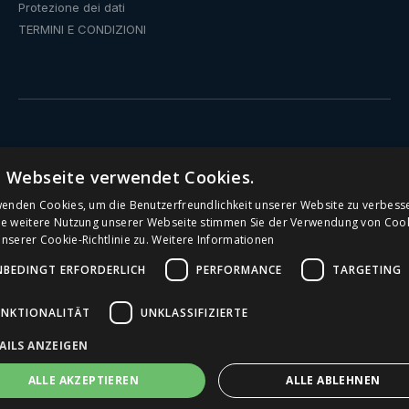
Protezione dei dati
TERMINI E CONDIZIONI
Pozzo d'acqua potabile
e Webseite verwendet Cookies.
Distributore d'acqua con attacco fisso
wenden Cookies, um die Benutzerfreundlichkeit unserer Website zu verbess
ie weitere Nutzung unserer Webseite stimmen Sie der Verwendung von Coo
serer Cookie-Richtlinie zu.
Weitere Informationen
Fontanelle pubbliche
NBEDINGT ERFORDERLICH
PERFORMANCE
TARGETING
Distributore d'acqua
UNKTIONALITÄT
UNKLASSIFIZIERTE
Distributore d'acqua per ufficio
AILS ANZEIGEN
Fontanelle per scuole
ALLE AKZEPTIEREN
ALLE ABLEHNEN