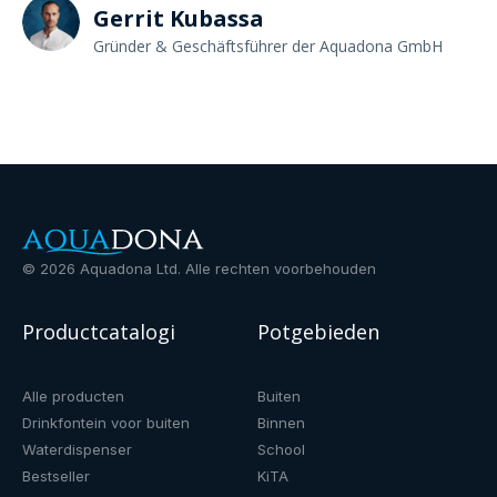
Gerrit Kubassa
Gründer & Geschäftsführer der Aquadona GmbH
©
2026
Aquadona Ltd. Alle rechten voorbehouden
Productcatalogi
Potgebieden
Alle producten
Buiten
Drinkfontein voor buiten
Binnen
Waterdispenser
School
Bestseller
KiTA