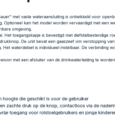
er” met vaste wateraansluiting is ontwikkeld voor openba
dig. Optioneel kan het model worden vervaardigd met een w
enbare omgeving.
l. Het toegangskapje is bevestigd met diefstalbestendige ro
 drukknop. De unit bevat een gaaszeef om verstopping van
 Het waterdebiet is individueel instelbaar. De verbinding w
gewoon met een afsluiter van de drinkwaterleiding te worde
n hoogte die geschikt is voor de gebruiker
een zachte druk op de knop, contactloos via de nader
evrije toegang voor rolstoelgebruikers en jonge kinderen