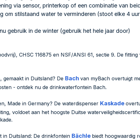
ning via sensor, printerkop of een combinatie van bei
 om stilstaand water te verminderen (stoot elke 4 uur 
u gebruik in de winter (gebruik het hele jaar door)
odvrij), CHSC 116875 en NSF/ANSI 61, sectie 9. De fitting 
Bach
n, gemaakt in Duitsland? De
van myBach overtuigt met
sten - ontdek nu de drinkwaterfontein Bach.
Kaskade
nnen, Made in Germany? De waterdispenser
overt
ting, voldoet aan het hoogste Duitse waterveiligheidscerti
skade.
Bächle
 in Duitsland: De drinkfontein
biedt hoogwaardig ro