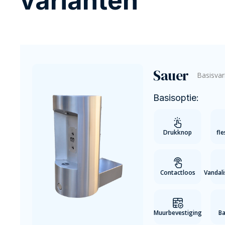
varianten
Sauer
Basisvar
Basisoptie:
Drukknop
fle
Contactloos
Vandal
Muurbevestiging
Ba