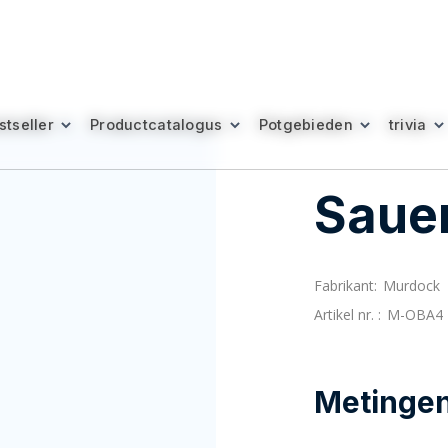
stseller
stseller
Productcatalogus
Productcatalogus
Potgebieden
Potgebieden
trivia
trivia
Saue
Fabrikant:
Murdock
Artikel nr. :
M-OBA4
Metingen