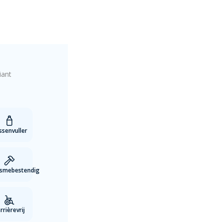
iant
ssenvuller
ismebestendig
rrièrevrij