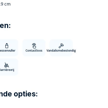
7.9 cm
en:
lessenvuller
Contactloos
Vandalismebestendig
Barrièrevrij
nde opties: