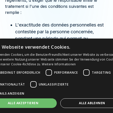
règlements, d'exiger que le responsable limite le
traitement si l'une des conditions suivantes est
remplie :
L'exactitude des données personnelles est
contestée par la personne concernée,
pendant une période qui permet au
responsable de vérifier l'exactitude des
e Webseite verwendet Cookies.
données personnelles.
wenden Cookies, um die Benutzerfreundlichkeit unserer Website zu verbess
Le traitement est illégal, la personne
ie weitere Nutzung unserer Webseite stimmen Sie der Verwendung von Coo
serer Cookie-Richtlinie zu.
Weitere Informationen
concernée refuse de supprimer les données
personnelles et demande à la place que leur
NBEDINGT ERFORDERLICH
PERFORMANCE
TARGETING
utilisation soit limitée.
UNKTIONALITÄT
UNKLASSIFIZIERTE
Le responsable du traitement n'a plus
besoin des données personnelles à des fins
AILS ANZEIGEN
de traitement, mais la personne concernée
ALLE AKZEPTIEREN
ALLE ABLEHNEN
en a besoin pour faire valoir, exercer ou