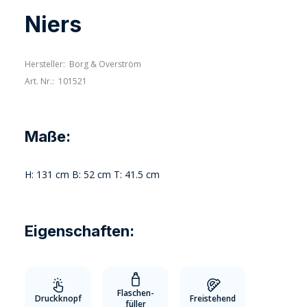
Niers
Hersteller:
Borg & Overström
Art. Nr.:
101521
Maße:
H: 131 cm B: 52 cm T: 41.5 cm
Eigenschaften:
Flaschen-
Druckknopf
Freistehend
füller