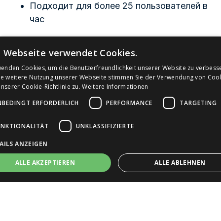
Подходит для более 25 пользователей в
час
Защищен от повреждения водой благодаря
e Webseite verwendet Cookies.
встроенному датчику утечек. В случае утечки в
системе или водопроводе подача воды
wenden Cookies, um die Benutzerfreundlichkeit unserer Website zu verbess
ie weitere Nutzung unserer Webseite stimmen Sie der Verwendung von Coo
отключается.
serer Cookie-Richtlinie zu.
Weitere Informationen
Ищете лучшую альтернативу для улицы
NBEDINGT ERFORDERLICH
PERFORMANCE
TARGETING
«Сделано в Германии»? Водоразборная колонка
UNKTIONALITÄT
UNKLASSIFIZIERTE
Bach
от myBach отличается самым высоким в
Германии сертификатом безопасности воды
AILS ANZEIGEN
«DVGW», мониторингом гигиены в режиме
ALLE AKZEPTIEREN
ALLE ABLEHNEN
реального времени и низкой стоимостью
приобретения - познакомьтесь с водоразборной
колонкой Bach прямо сейчас.
Unbedingt erforderlich
Performance
Targeting
Funktionalität
Вы ищете умную альтернативу для
Unklassifizierte