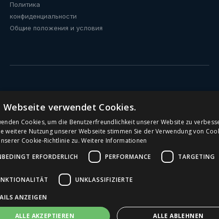
Политика
конфиденциальности
Общие положения и условия
Питьевые фонтанчики
e Webseite verwendet Cookies.
Кулеры с подключением к водопроводу
wenden Cookies, um die Benutzerfreundlichkeit unserer Website zu verbess
ie weitere Nutzung unserer Webseite stimmen Sie der Verwendung von Coo
serer Cookie-Richtlinie zu.
Weitere Informationen
Общественные питьевые фонтанчики
NBEDINGT ERFORDERLICH
PERFORMANCE
TARGETING
Кулеры для воды
UNKTIONALITÄT
UNKLASSIFIZIERTE
Кулеры для офиса
AILS ANZEIGEN
Питьевые фонтанчики для школ
ALLE AKZEPTIEREN
ALLE ABLEHNEN