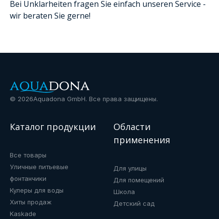
Bei Unklarheiten fragen Sie einfach unseren Service -
wir beraten Sie gerne!
©
2026
Aquadona GmbH. Все права защищены.
Каталог продукции
Области
применения
Все товары
Уличные питьевые
Для улицы
фонтанчики
Для помещений
Кулеры для воды
Школа
Хиты продаж
Детский сад
Kaskade