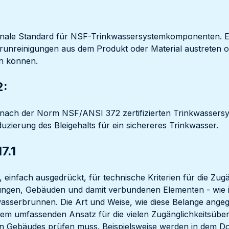
tionale Standard für NSF-Trinkwassersystemkomponenten. Er 
runreinigungen aus dem Produkt oder Material austreten o
n können.
2:
nach der Norm NSF/ANSI 372 zertifizierten Trinkwasser
uzierung des Bleigehalts für ein sichereres Trinkwasser.
7.1
, einfach ausgedrückt, für technische Kriterien für die Zug
tungen, Gebäuden und damit verbundenen Elementen - wie i
wasserbrunnen. Die Art und Weise, wie diese Belange ange
inem umfassenden Ansatz für die vielen Zugänglichkeitsübe
n Gebäudes prüfen muss. Beispielsweise werden in dem Do