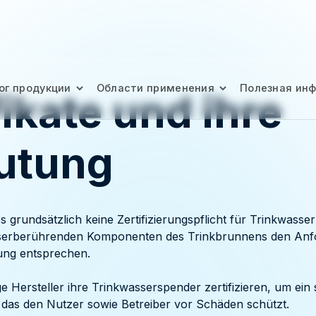
ог продукции
Области применения
Полезная ин
fikate und ihre
utung
s grundsätzlich keine Zertifizierungspflicht für Trinkwasse
sserberührenden Komponenten des Trinkbrunnens den Anf
ung entsprechen.
e Hersteller ihre Trinkwasserspender zertifizieren, um ein 
 das den Nutzer sowie Betreiber vor Schäden schützt.