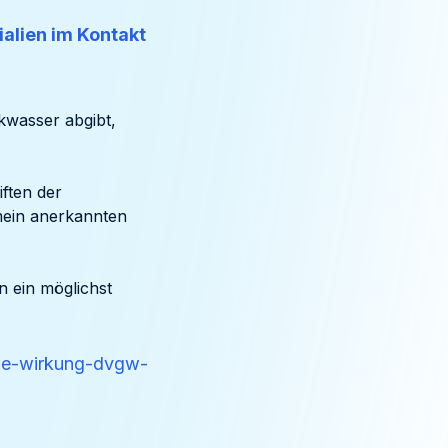
alien im Kontakt
nkwasser abgibt,
ften der
emein anerkannten
n ein möglichst
he-wirkung-dvgw-