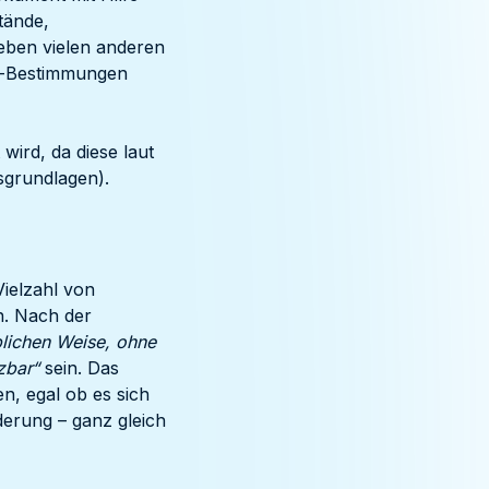
tände,
eben vielen anderen
ts-Bestimmungen
 wird, da diese laut
sgrundlagen).
Vielzahl von
n. Nach der
blichen Weise, ohne
zbar“
sein. Das
n, egal ob es sich
erung – ganz gleich