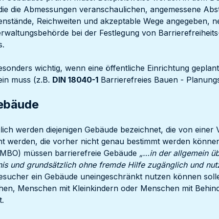
 die die Abmessungen veranschaulichen, angemessene Abs
nstände, Reichweiten und akzeptable Wege angegeben, n
erwaltungsbehörde bei der Festlegung von Barrierefreihei
s.
 besonders wichtig, wenn eine öffentliche Einrichtung geplant
sein muss (z.B.
DIN 18040-1
Barrierefreies Bauen - Planung
Gebäude
glich werden diejenigen Gebäude bezeichnet, die von einer 
 werden, die vorher nicht genau bestimmt werden könne
MBO) müssen barrierefreie Gebäude
„…in der allgemein ü
s und grundsätzlich ohne fremde Hilfe zugänglich und nut
Besucher ein Gebäude uneingeschränkt nutzen können solle
hen, Menschen mit Kleinkindern oder Menschen mit Behind
t.