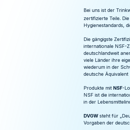
Bei uns ist der Tri
zertifizierte Teile. 
Hygienestandards, di
Die gängigste Zerti
internationale NSF-Ze
deutschlandweit an
viele Länder ihre ei
wiederum in der Sch
deutsche Äquivalent h
Produkte mit
NSF
-Lo
NSF ist die internati
in der Lebensmitteli
DVGW
steht für „De
Vorgaben der deutsc