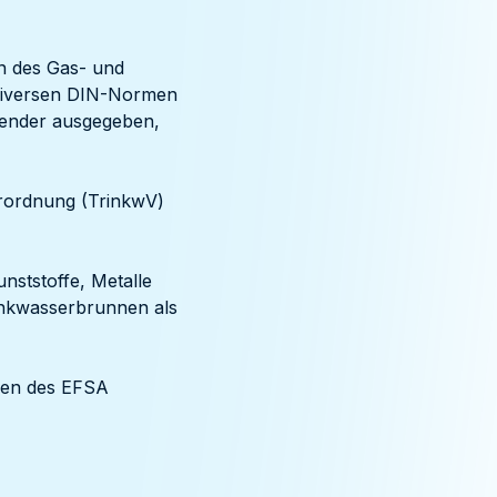
n des Gas- und
t diversen DIN-Normen
pender ausgegeben,
erordnung (TrinkwV)
ststoffe, Metalle
inkwasserbrunnen als
gen des EFSA