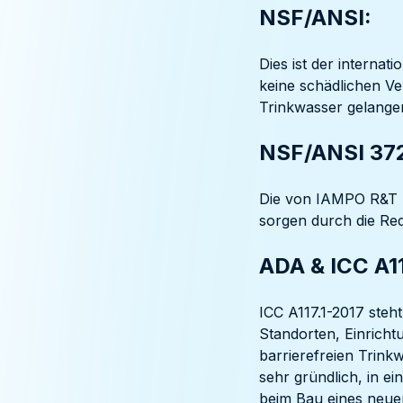
NSF/ANSI:
Dies ist der interna
keine schädlichen Ve
Trinkwasser gelange
NSF/ANSI 37
Die von IAMPO R&T 
sorgen durch die Red
ADA & ICC A11
ICC A117.1-2017 steht
Standorten, Einrich
barrierefreien Trink
sehr gründlich, in e
beim Bau eines neue