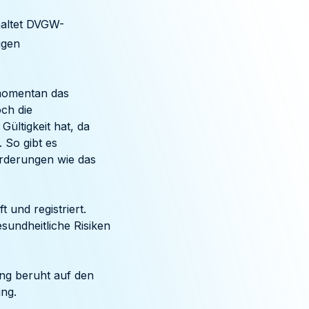
haltet DVGW-
igen
 momentan das
och die
 Gültigkeit hat, da
 So gibt es
forderungen wie das
 und registriert.
esundheitliche Risiken
ung beruht auf den
ng.