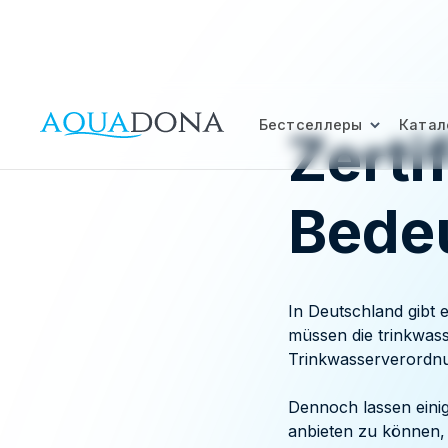
Бестселлеры
Катал
Zerti
Bede
In Deutschland gibt e
müssen die trinkwa
Trinkwasserverordn
Dennoch lassen einig
anbieten zu können,