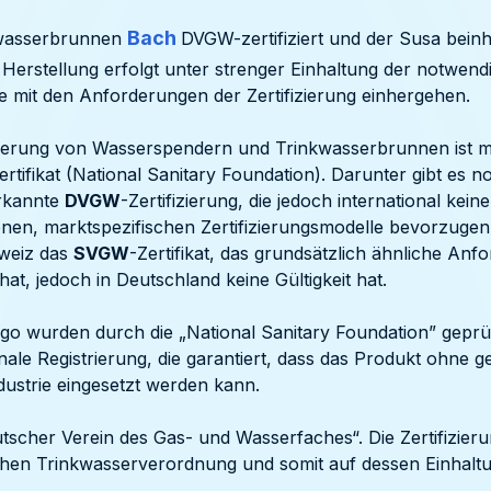
Bach
nkwasserbrunnen
DVGW-zertifiziert und der Susa bein
Die Herstellung erfolgt unter strenger Einhaltung der notwend
e mit den Anforderungen der Zertifizierung einhergehen.
fizierung von Wasserspendern und Trinkwasserbrunnen ist
rtifikat (National Sanitary Foundation). Darunter gibt es n
erkannte
DVGW
-Zertifizierung, die jedoch international keine
genen, marktspezifischen Zertifizierungsmodelle bevorzugen.
weiz das
SVGW
-Zertifikat, das grundsätzlich ähnliche An
at, jedoch in Deutschland keine Gültigkeit hat.
go wurden durch die „National Sanitary Foundation” geprüft
onale Registrierung, die garantiert, dass das Produkt ohne g
ndustrie eingesetzt werden kann.
utscher Verein des Gas- und Wasserfaches“. Die Zertifizier
hen Trinkwasserverordnung und somit auf dessen Einhaltu