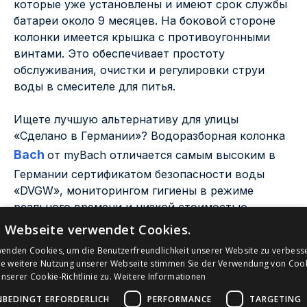
которые уже установлены и имеют срок службы
батареи около 9 месяцев. На боковой стороне
колонки имеется крышка с противоугонными
винтами. Это обеспечивает простоту
обслуживания, очистки и регулировки струи
воды в смесителе для питья.
Ищете лучшую альтернативу для улицы
«Сделано в Германии»? Водоразборная колонка
Bach
от myBach отличается самым высоким в
Германии сертификатом безопасности воды
«DVGW», мониторингом гигиены в режиме
реального времени и низкой стоимостью
приобретения - познакомьтесь с водоразборной
e Webseite verwendet Cookies.
колонкой Bach прямо сейчас.
wenden Cookies, um die Benutzerfreundlichkeit unserer Website zu verbess
ie weitere Nutzung unserer Webseite stimmen Sie der Verwendung von Coo
Вы ищете умную альтернативу для
serer Cookie-Richtlinie zu.
Weitere Informationen
использования в помещении, произведенную в
NBEDINGT ERFORDERLICH
PERFORMANCE
TARGETING