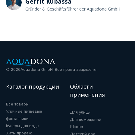
Gerrit Kubassa
Gründer & Geschäftsführer der Aquadona GmbH
©
2026
Aquadona GmbH. Все права защищены.
Каталог продукции
Области
применения
Все товары
Уличные питьевые
Для улицы
фонтанчики
Для помещений
Кулеры для воды
Школа
Хиты продаж
Детский сад