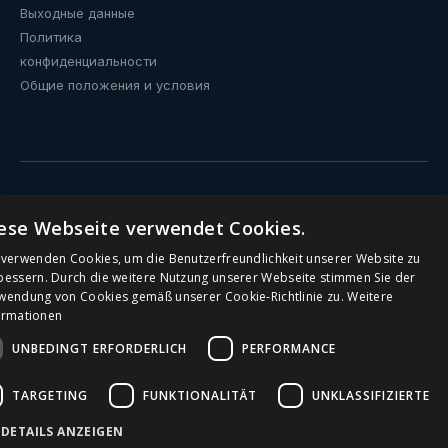
Выходные данные
Политика
конфиденциальности
Общие положения и условия
ese Webseite verwendet Cookies.
Питьевые фонтанчики
 verwenden Cookies, um die Benutzerfreundlichkeit unserer Website zu
Кулеры с подключением к водопроводу
bessern. Durch die weitere Nutzung unserer Webseite stimmen Sie der
wendung von Cookies gemäß unserer Cookie-Richtlinie zu.
Weitere
ormationen
Общественные питьевые фонтанчики
UNBEDINGT ERFORDERLICH
PERFORMANCE
Кулеры для воды
TARGETING
FUNKTIONALITÄT
UNKLASSIFIZIERTE
Кулеры для офиса
DETAILS ANZEIGEN
Питьевые фонтанчики для школ