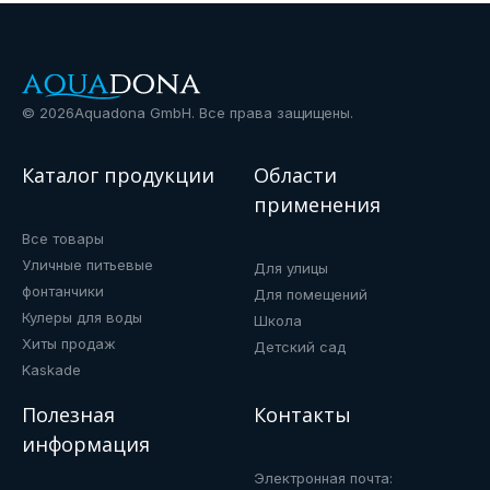
©
2026
Aquadona GmbH. Все права защищены.
Каталог продукции
Области
применения
Все товары
Уличные питьевые
Для улицы
фонтанчики
Для помещений
Кулеры для воды
Школа
Хиты продаж
Детский сад
Kaskade
Полезная
Контакты
информация
Электронная почта: