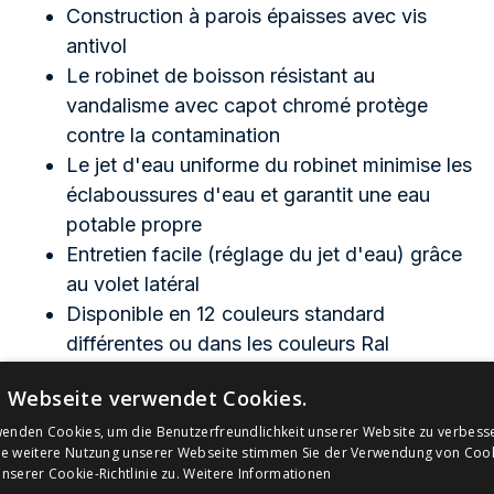
Construction à parois épaisses avec vis
antivol
Le robinet de boisson résistant au
vandalisme avec capot chromé protège
contre la contamination
Le jet d'eau uniforme du robinet minimise les
éclaboussures d'eau et garantit une eau
potable propre
Entretien facile (réglage du jet d'eau) grâce
au volet latéral
Disponible en 12 couleurs standard
différentes ou dans les couleurs Ral
souhaitées
e Webseite verwendet Cookies.
Idéal pour une utilisation en extérieur
En option : version résistante au gel pour un
wenden Cookies, um die Benutzerfreundlichkeit unserer Website zu verbess
ie weitere Nutzung unserer Webseite stimmen Sie der Verwendung von Coo
fonctionnement continu en hiver
serer Cookie-Richtlinie zu.
Weitere Informationen
(fonctionnement toute l'année)