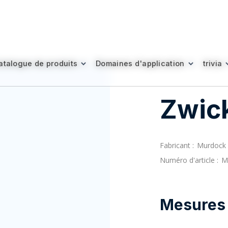
atalogue de produits
atalogue de produits
Domaines d'application
Domaines d'application
trivia
trivia
Zwic
Fabricant :
Murdock
Numéro d'article :
M
Mesures 