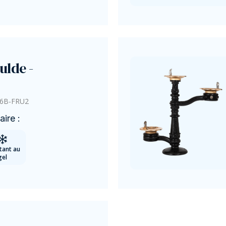
ulde -
6B-FRU2
ire :
tant au
gel