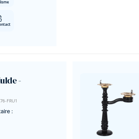
lisme
ontact
ulde -
76-FRU1
ire :