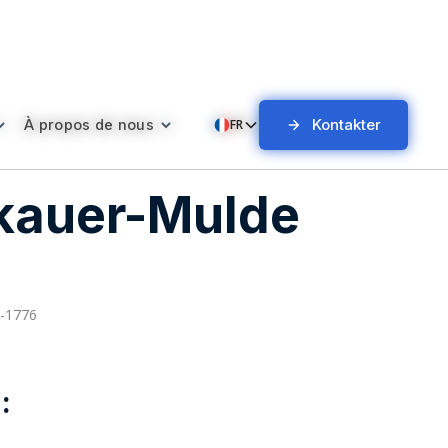
Kontakter
Kontakter
À propos de nous
À propos de nous
FR
FR
kauer-Mulde
-1776
: