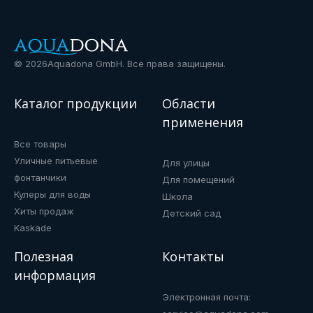
©
2026
Aquadona GmbH. Все права защищены.
Каталог продукции
Области
применения
Все товары
Уличные питьевые
Для улицы
фонтанчики
Для помещений
Кулеры для воды
Школа
Хиты продаж
Детский сад
Kaskade
Полезная
Контакты
информация
Электронная почта: