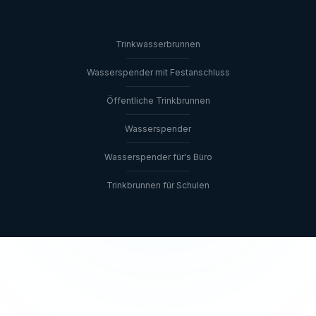
Trinkwasserbrunnen
Wasserspender mit Festanschluss
Öffentliche Trinkbrunnen
Wasserspender
Wasserspender für's Büro
Trinkbrunnen für Schulen