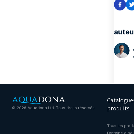
auteu
Catalogue
produits
©
2026
Aquadona Ltd. Tous droits réservés
Tous les produ
Fontaine à boi