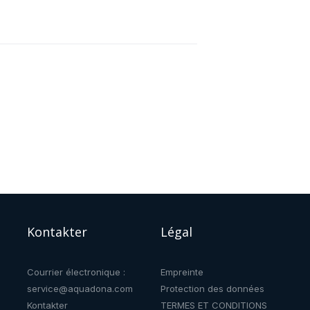
Kontakter
Légal
Courrier électronique :
Empreinte
service@aquadona.com
Protection des données
Kontakter
TERMES ET CONDITIONS