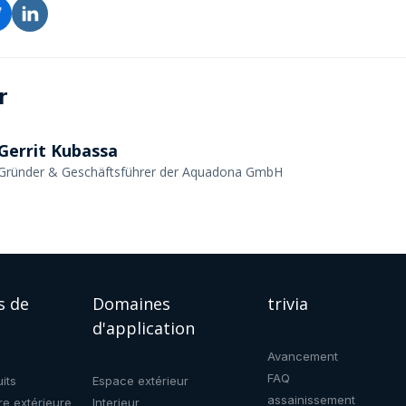
r
Gerrit Kubassa
Gründer & Geschäftsführer der Aquadona GmbH
s de
Domaines
trivia
d'application
Avancement
FAQ
its
Espace extérieur
assainissement
re extérieure
Interieur