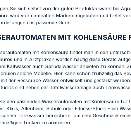
en Sie sich selbst von der guten Produktauswahl bei Aq
ure wird von namhaften Marken angeboten und bietet versc
orderungen das passende Gerät.
ERAUTOMATEN MIT KOHLENSÄURE F
erautomaten mit Kohlensäure findet man in den unterschie
 Büros und in Arztpraxen werden häufig diese Geräte aufges
m Kaltwasser auch Sprudelwasser anbieten zu können. Zu
Schulen solche Modelle. Hier kann schon frühzeitig das Be
it der Ressource Wasser entwickelt und gestärkt werden.
Studios sind neben der Tafelwasseranlage auch Trinkwasse
Sie den passenden Wasserautomaten mit Kohlensäure für 
is, Klinik, Altenheim, Schule oder Fitness-Studio – ein Wa
frischem Trinkwasser bereichern, um dem Geschmack eines
lmäßigen Trinken zu animieren.