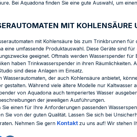
ure. Bei Aquadona finden Sie eine gute Auswahl, um ein
ERAUTOMATEN MIT KOHLENSÄURE U
erautomaten mit Kohlensäure bis zum Trinkbrunnen für d
 eine umfassende Produktauswahl. Diese Geräte sind für 
gszwecke geeignet. Oftmals werden Wasserspender für B
niken haben Trinkwasserspender in ihren Räumlichkeiten. 
Studio sind diese Anlagen im Einsatz.
m Wasserautomaten, der auch Kohlensäure anbietet, könn
ver gestalten. Während viele ältere Modelle nur Kaltwasser
ender von Aquadona auch temperiertes Wasser ausgeben. 
eschreibungen der jeweiligen Ausführungen.
n Sie einen für Ihre Anforderungen passenden Wasserspe
ren Sie von der guten Qualität. Lassen Sie sich bei Unsich
Kontakt
raten. Nehmen Sie gern
zu uns auf! Wir stehen I