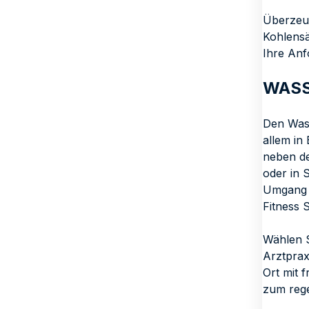
Überzeug
Kohlensä
Ihre Anf
WASS
Den Wass
allem in
neben de
oder in 
Umgang m
Fitness 
Wählen 
Arztprax
Ort mit 
zum rege