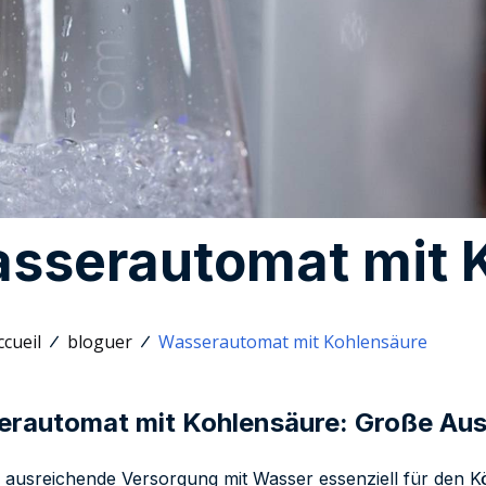
sserautomat mit 
ccueil
bloguer
Wasserautomat mit Kohlensäure
rautomat mit Kohlensäure: Große A
e ausreichende Versorgung mit Wasser essenziell für den K