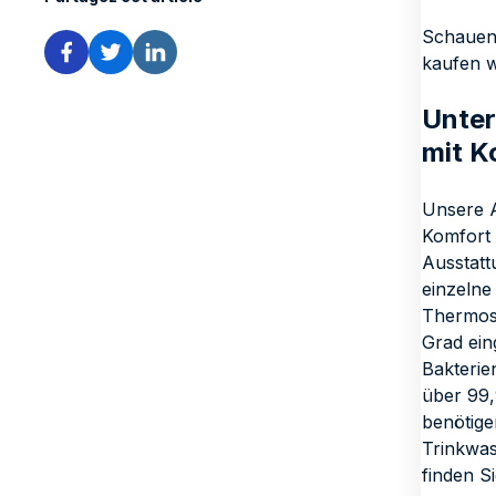
Schauen 
kaufen w
Unter
mit K
Unsere A
Komfort 
Ausstatt
einzelne
Thermost
Grad ein
Bakterie
über 99,
benötige
Trinkwas
finden Si