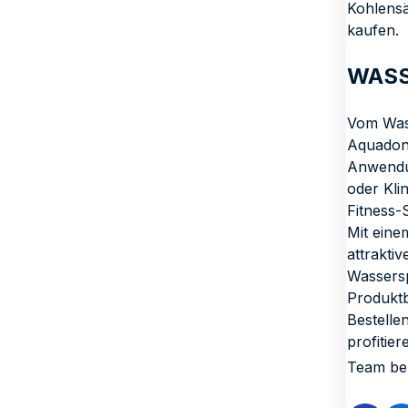
Kohlensä
kaufen.
WASS
Vom Wass
Aquadona
Anwendun
oder Kli
Fitness-
Mit eine
attrakti
Wassersp
Produktb
Bestelle
profitie
Team be