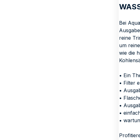
WASS
Bei Aqua
Ausgabe 
reine Tr
um reine
wie die 
Kohlensä
• Ein Th
• Filter
• Ausga
• Flasch
• Ausgab
• einfac
• wartu
Profitie