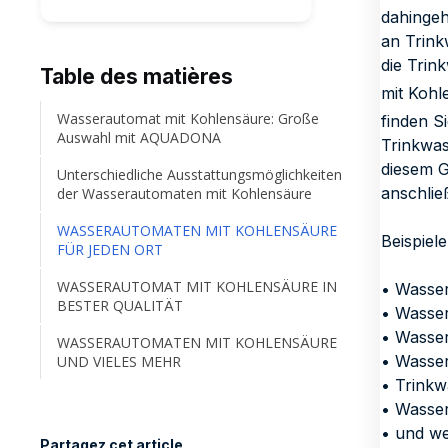
dahingeh
an Trink
die Trin
Table des matières
mit Kohl
Wasserautomat mit Kohlensäure: Große
finden S
Auswahl mit AQUADONA
Trinkwas
diesem G
Unterschiedliche Ausstattungsmöglichkeiten
anschlie
der Wasserautomaten mit Kohlensäure
WASSERAUTOMATEN MIT KOHLENSÄURE
Beispiel
FÜR JEDEN ORT
WASSERAUTOMAT MIT KOHLENSÄURE IN
• Wasse
BESTER QUALITÄT
• Wasser
• Wasser
WASSERAUTOMATEN MIT KOHLENSÄURE
• Wasse
UND VIELES MEHR
• Trinkw
• Wasse
• und we
Partagez cet article