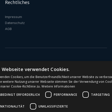
Rechtliches
Impressum
Datenschutz
AGB
Trinkwasserbrunnen
e Webseite verwendet Cookies.
Wasserspender mit Festanschluss
wenden Cookies, um die Benutzerfreundlichkeit unserer Website zu verbess
ie weitere Nutzung unserer Webseite stimmen Sie der Verwendung von Coo
serer Cookie-Richtlinie zu.
Weitere Informationen
Öffentliche Trinkbrunnen
NBEDINGT ERFORDERLICH
PERFORMANCE
TARGETING
Wasserspender
UNKTIONALITÄT
UNKLASSIFIZIERTE
Wasserspender für's Büro