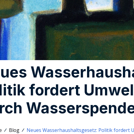
ues Wasserhausha
litik fordert Umwe
rch Wasserspende
e
Blog
Neues Wasserhaushaltsgesetz: Politik fordert