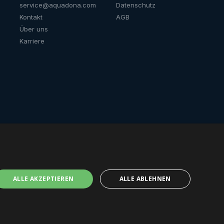
service@aquadona.com
Datenschutz
Kontakt
AGB
Über uns
Karriere
nder für's
Trinkbrunnen für
Schulen
ALLE AKZEPTIEREN
ALLE ABLEHNEN