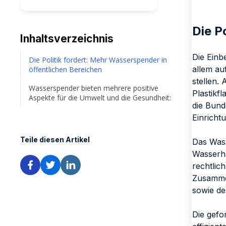
Die P
Inhaltsverzeichnis
Die Einb
Die Politik fordert: Mehr Wasserspender in
allem au
öffentlichen Bereichen
stellen.
Wasserspender bieten mehrere positive
Plastikf
Aspekte für die Umwelt und die Gesundheit:
die Bund
Einrich
Teile diesen Artikel
Das Wass
Wasserha
rechtlic
Zusammen
sowie de
Die gefo