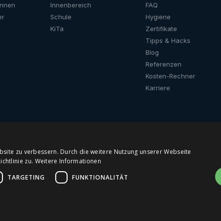
unnen
Innenbereich
FAQ
er
Schule
Hygiene
KiTa
Zertifikate
Tipps & Hacks
Blog
Referenzen
Kosten-Rechner
Karriere
bsite zu verbessern. Durch die weitere Nutzung unserer Webseite
htlinie zu.
Weitere Informationen
it
Öffentliche
Wasserspender
Wasserspe
Trinkbrunnen
Büro
TARGETING
FUNKTIONALITÄT