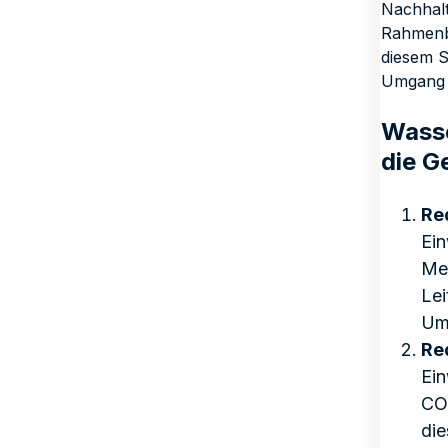
Nachhalt
Rahmenbe
diesem S
Umgang m
Wasse
die G
Re
Ein
Me
Lei
Um
Re
Ein
CO
die