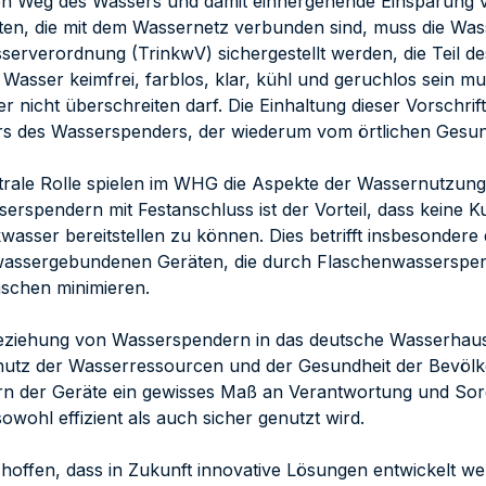
ten Weg des Wassers und damit einhergehende Einsparung 
ten, die mit dem Wassernetz verbunden sind, muss die Wa
serverordnung (TrinkwV) sichergestellt werden, die Teil de
 Wasser keimfrei, farblos, klar, kühl und geruchlos sein 
r nicht überschreiten darf. Die Einhaltung dieser Vorschrif
rs des Wasserspenders, der wiederum vom örtlichen Gesundh
trale Rolle spielen im WHG die Aspekte der Wassernutzun
erspendern mit Festanschluss ist der Vorteil, dass keine K
wasser bereitstellen zu können. Dies betrifft insbesondere
swassergebundenen Geräten, die durch Flaschenwasserspe
laschen minimieren.
eziehung von Wasserspendern in das deutsche Wasserhausha
utz der Wasserressourcen und der Gesundheit der Bevölke
rn der Geräte ein gewisses Maß an Verantwortung und Sorgf
owohl effizient als auch sicher genutzt wird.
u hoffen, dass in Zukunft innovative Lösungen entwickelt we