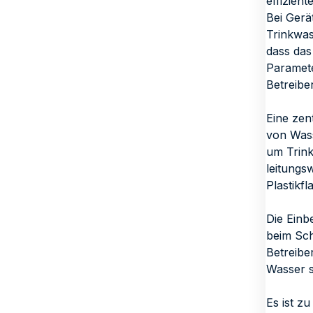
effizien
Bei Gerä
Trinkwas
dass das
Paramete
Betreibe
Eine zen
von Wass
um Trink
leitung
Plastikf
Die Einb
beim Sch
Betreibe
Wasser s
Es ist z