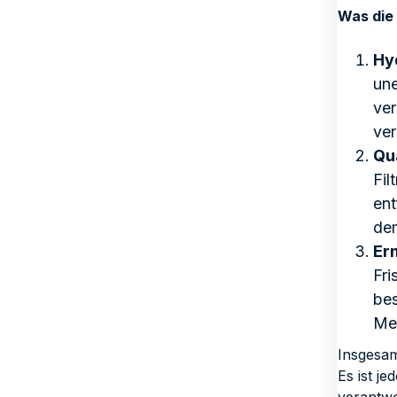
Was die 
Hy
une
ver
ver
Qu
Fil
ent
dem
Er
Fri
bes
Men
Insgesam
Es ist j