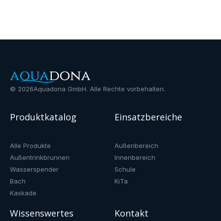
©
2026
Aquadona GmbH. Alle Rechte vorbehalten.
Produktkatalog
Einsatzbereiche
Alle Produkte
Außenbereich
Außentrinkbrunnen
Innenbereich
Wasserspender
Schule
Bach
KiTa
Kaskade
Wissenswertes
Kontakt