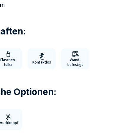
cm
aften:
Flaschen-
Wand-
Kontaktlos
füller
befestigt
che Optionen:
Druckknopf