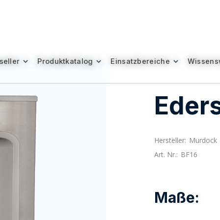
seller
seller
Produktkatalog
Produktkatalog
Einsatzbereiche
Einsatzbereiche
Wissens
Wissens
Eder
Hersteller:
Murdock
Art. Nr.:
BF16
Maße: