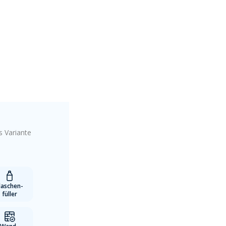
s Variante
laschen-
füller