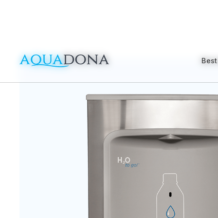
Best
Best