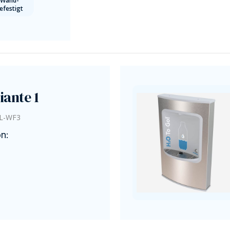
Wand-
efestigt
iante 1
L-WF3
on: