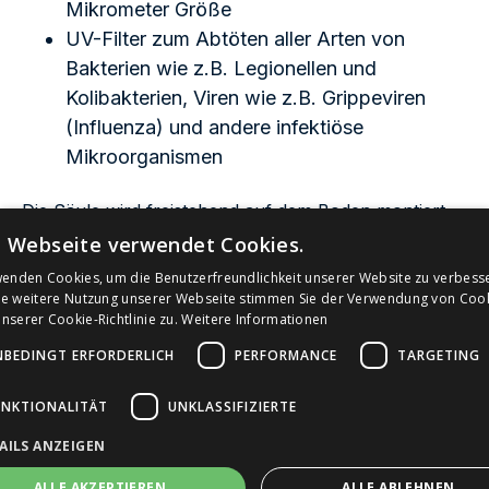
Mikrometer Größe
UV-Filter zum Abtöten aller Arten von
Bakterien wie z.B. Legionellen und
Kolibakterien, Viren wie z.B. Grippeviren
(Influenza) und andere infektiöse
Mikroorganismen
Die Säule wird freistehend auf dem Boden montiert.
Die Wasserleitung sowie der Stromanschluss für
e Webseite verwendet Cookies.
gekühltes Wasser werden durch die hintere
wenden Cookies, um die Benutzerfreundlichkeit unserer Website zu verbess
Seitenwand (Rückenwand des Wasserspenders)
ie weitere Nutzung unserer Webseite stimmen Sie der Verwendung von Coo
verlegt.
serer Cookie-Richtlinie zu.
Weitere Informationen
NBEDINGT ERFORDERLICH
PERFORMANCE
TARGETING
Die Inbetriebnahme erfolgt durch einfache
Installation an die Trinkwasserleitung und einen
UNKTIONALITÄT
UNKLASSIFIZIERTE
Stromanschluss durch die mitgelieferten
Anschlussleitungen.
AILS ANZEIGEN
ALLE AKZEPTIEREN
ALLE ABLEHNEN