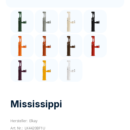
Mississippi
Hersteller:
Elkay
Art. Nr.:
LK4420BF1U