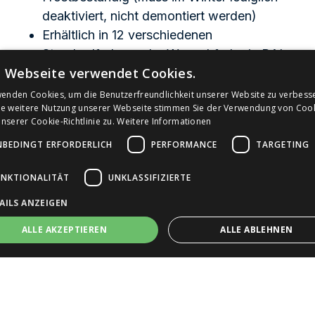
deaktiviert, nicht demontiert werden)
Erhältlich in 12 verschiedenen
Standardfarben oder Wunschfarbe in RAL-
e Webseite verwendet Cookies.
Farbton
Ideal für den Außenbereich
wenden Cookies, um die Benutzerfreundlichkeit unserer Website zu verbess
ie weitere Nutzung unserer Webseite stimmen Sie der Verwendung von Coo
Optional: Frostbeständige Ausführung für
serer Cookie-Richtlinie zu.
Weitere Informationen
den durchgehenden Betrieb im Winter
NBEDINGT ERFORDERLICH
PERFORMANCE
TARGETING
(Ganzjahresbetrieb)
Optional: Bodenanker für mehr Stabilität
UNKTIONALITÄT
UNKLASSIFIZIERTE
durch Einlass in den noch flüssigen Beton
AILS ANZEIGEN
NSF-Zertifikat
ALLE AKZEPTIEREN
ALLE ABLEHNEN
Besonders geeignet ist der leitungsgebundene
Trinkbrunnen und Flaschenfüller für Schulen und
öffentliche Einrichtungen jeglicher Art, denn er ist
Unbedingt erforderlich
Performance
Targeting
Funktionalität
leicht zu bedienen und hat ein niedriges Trinkbecken
Unklassifizierte
(auf ca. 88 cm Höhe), um große und kleine Nutzer