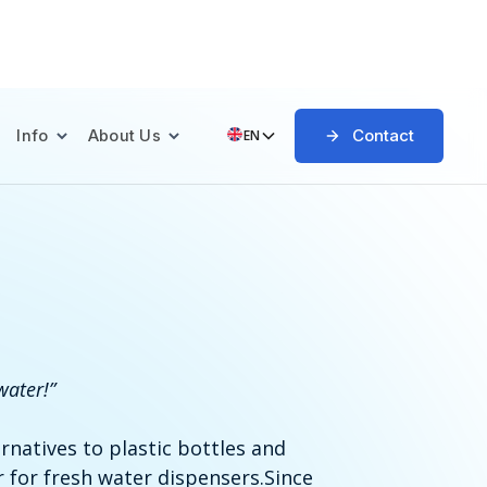
Contact
Info
About Us
EN
water!”
natives to plastic bottles and
r for fresh water dispensers.
Since