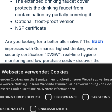
The extended drinking faucet cover
protects the drinking faucet from
contamination by partially covering it
Optional: frost-proof version
NSF certificate
Bach
Are you looking for a better alternative? The
impresses with Germanies highest drinking water
security certification "DVGW", real-time hygiene
monitoring and low purchase costs - discover the
Bach model now.
e Webseite verwendet Cookies.
wenden Cookies, um die Benutzerfreundlichkeit unserer Website zu verbess
ie weitere Nutzung unserer Webseite stimmen Sie der Verwendung von Coo
serer Cookie-Richtlinie zu.
Weitere Informationen
Angebot anfragen
NBEDINGT ERFORDERLICH
PERFORMANCE
TARGETING
UNKTIONALITÄT
UNKLASSIFIZIERTE